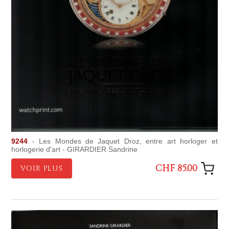
9244
- Les Mondes de Jaquet Droz, entre art horloger et
horlogerie d'art - GIRARDIER Sandrine
CHF 85.00
VOIR PLUS