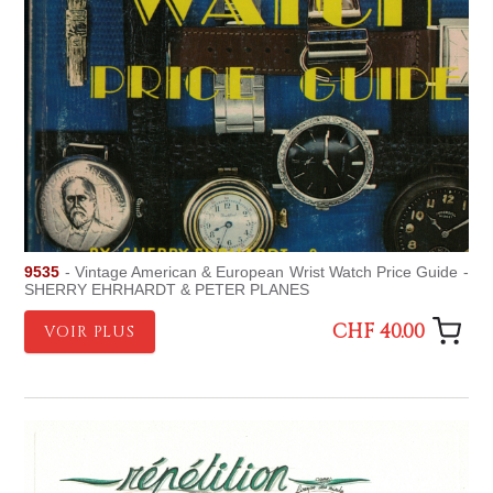
9535
- Vintage American & European Wrist Watch Price Guide -
SHERRY EHRHARDT & PETER PLANES
CHF 40.00
VOIR PLUS