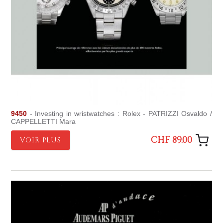
9450
- Investing in wristwatches : Rolex - PATRIZZI Osvaldo /
CAPPELLETTI Mara
CHF 89.00
VOIR PLUS