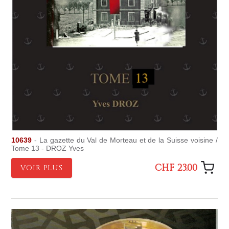
10639
- La gazette du Val de Morteau et de la Suisse voisine /
Tome 13 - DROZ Yves
CHF 23.00
VOIR PLUS