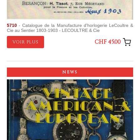
5710
- Catalogue de la Manufacture d'horlogerie LeCoultre &
Cie au Sentier 1803-1903 - LECOULTRE & Cie
CHF 45.00
VOIR PLUS