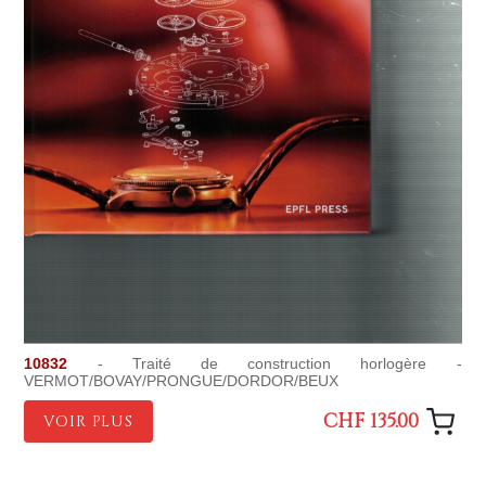
10832
- Traité de construction horlogère -
VERMOT/BOVAY/PRONGUE/DORDOR/BEUX
CHF 135.00
VOIR PLUS