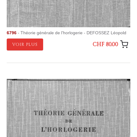
6796
- Théorie générale de l'horlogerie - DEFOSSEZ Léopold
CHF 80.00
VOIR PLUS