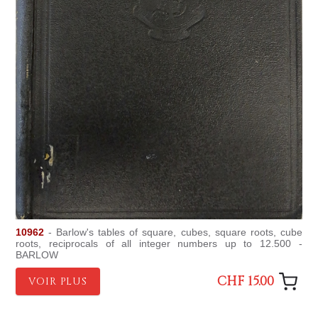
10962
- Barlow's tables of square, cubes, square roots, cube
roots, reciprocals of all integer numbers up to 12.500 -
BARLOW
CHF 15.00
VOIR PLUS