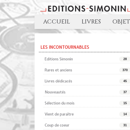
ACCUEIL
LIVRES
OBJE
LES INCONTOURNABLES
Editions Simonin
28
Rares et anciens
370
Livres dédicacés
45
Nouveautés
37
Sélection du mois
15
Vient de paraître
14
Coup de coeur
31