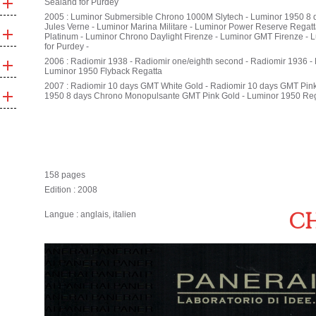
Sealand for Purdey
2005 : Luminor Submersible Chrono 1000M Slytech - Luminor 1950 8 
Jules Verne - Luminor Marina Militare - Luminor Power Reserve Regat
Platinum - Luminor Chrono Daylight Firenze - Luminor GMT Firenze - 
for Purdey -
2006 : Radiomir 1938 - Radiomir one/eighth second - Radiomir 1936 -
Luminor 1950 Flyback Regatta
2007 : Radiomir 10 days GMT White Gold - Radiomir 10 days GMT Pink
1950 8 days Chrono Monopulsante GMT Pink Gold - Luminor 1950 Rega
158 pages
Edition : 2008
CH
Langue : anglais, italien