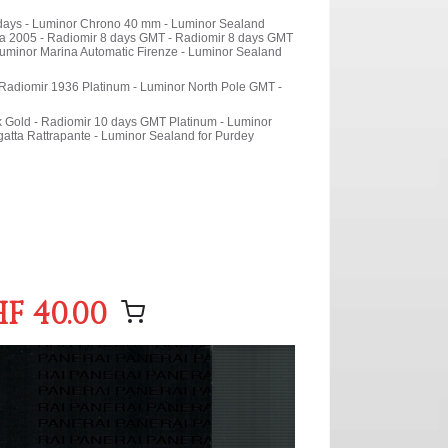
days - Luminor Chrono 40 mm - Luminor Sealand
ta 2005 - Radiomir 8 days GMT - Radiomir 8 days GMT
Luminor Marina Automatic Firenze - Luminor Sealand
 Radiomir 1936 Platinum - Luminor North Pole GMT -
 Gold - Radiomir 10 days GMT Platinum - Luminor
tta Rattrapante - Luminor Sealand for Purdey
F 40.00