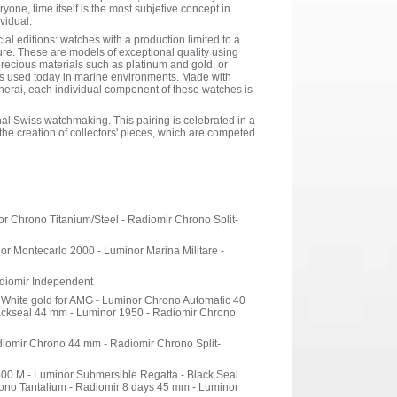
yone, time itself is the most subjetive concept in
vidual.
al editions: watches with a production limited to a
uture. These are models of exceptional quality using
recious materials such as platinum and gold, or
ys used today in marine environments. Made with
Panerai, each individual component of these watches is
ional Swiss watchmaking. This pairing is celebrated in a
the creation of collectors' pieces, which are competed
r Chrono Titanium/Steel - Radiomir Chrono Split-
r Montecarlo 2000 - Luminor Marina Militare -
adiomir Independent
White gold for AMG - Luminor Chrono Automatic 40
lackseal 44 mm - Luminor 1950 - Radiomir Chrono
diomir Chrono 44 mm - Radiomir Chrono Split-
0 M - Luminor Submersible Regatta - Black Seal
ono Tantalium - Radiomir 8 days 45 mm - Luminor