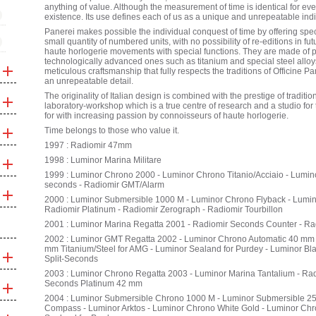
anything of value. Although the measurement of time is identical for ever
existence. Its use defines each of us as a unique and unrepeatable indi
Panerei makes possible the individual conquest of time by offering speci
small quantity of numbered units, with no possibility of re-editions in f
haute horlogerie movements with special functions. They are made of p
technologically advanced ones such as titanium and special steel allo
meticulous craftsmanship that fully respects the traditions of Officine 
an unrepeatable detail.
The originality of Italian design is combined with the prestige of tradit
laboratory-workshop which is a true centre of research and a studio for 
for with increasing passion by connoisseurs of haute horlogerie.
Time belongs to those who value it.
1997 : Radiomir 47mm
1998 : Luminor Marina Militare
1999 : Luminor Chrono 2000 - Luminor Chrono Titanio/Acciaio - Lumino
seconds - Radiomir GMT/Alarm
2000 : Luminor Submersible 1000 M - Luminor Chrono Flyback - Lumino
Radiomir Platinum - Radiomir Zerograph - Radiomir Tourbillon
2001 : Luminor Marina Regatta 2001 - Radiomir Seconds Counter - R
2002 : Luminor GMT Regatta 2002 - Luminor Chrono Automatic 40 mm 
mm Titanium/Steel for AMG - Luminor Sealand for Purdey - Luminor B
Split-Seconds
2003 : Luminor Chrono Regatta 2003 - Luminor Marina Tantalium - Ra
Seconds Platinum 42 mm
2004 : Luminor Submersible Chrono 1000 M - Luminor Submersible 250
Compass - Luminor Arktos - Luminor Chrono White Gold - Luminor Chr