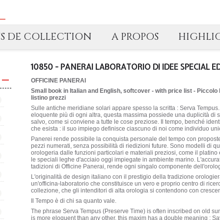
TS DE COLLECTION
A PROPOS
HIGHLI
10850 - PANERAI LABORATORIO DI IDEE SPECIAL E
OFFICINE PANERAI
Small book in Italian and English, softcover - with price list - Piccolo
listino prezzi
Sulle antiche meridiane solari appare spesso la scritta : Serva Tempus.
eloquente più di ogni altra, questa massima possiede una duplicità di si
salvo, come si conviene a tutte le cose preziose. Il tempo, benché identi
che esista : il suo impiego definisce ciascuno di noi come individuo unico
Panerei rende possibile la conquista personale del tempo con proposte di 
pezzi numerati, senza possibilità di riedizioni future. Sono modelli di q
orologeria dalle funzioni particolari e materiali preziosi, come il platino
le speciali leghe d'acciaio oggi impiegate in ambiente marino. L'accurat
tadizioni di Officine Panerai, rende ogni singalo componente dell'orologio
L'originalità de design italiano con il prestigio della tradizione orologi
un'officina-laboratorio che constituisce un vero e proprio centro di ricer
collezione, che gli intenditori di alta orologia si contendono con cresce
Il Tempo è di chi sa quanto vale.
The phrase Serva Tempus (Preserve Time) is often inscribed on old sundi
is more eloquent than any other, this maxim has a double meaning : Sav