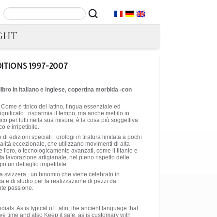
GHT
DITIONS 1997-2007
 libro in italiano e inglese, copertina morbida -con
 Come è tipico del latino, lingua essenziale ed
gnificato : risparmia il tempo, ma anche mettilo in
co per tutti nella sua misura, è la cosa più soggettiva
 e irripetibile.
edizioni speciali : orologi in tiratura limitata a pochi
ualità eccezionale, che utilizzano movimenti di alta
 e l'oro, o tecnologicamente avanzati, come il titanio e
a lavorazione artigianale, nel pieno rispetto delle
 un dettaglio irripetibile.
era svizzera : un binomio che viene celebrato in
ca e di studio per la realizzazione di pezzi da
nte passione.
als. As is typical of Latin, the ancient language that
e time and also Keep it safe, as is customary with