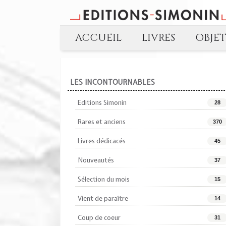
ACCUEIL
LIVRES
OBJE
LES INCONTOURNABLES
Editions Simonin
28
Rares et anciens
370
Livres dédicacés
45
Nouveautés
37
Sélection du mois
15
Vient de paraître
14
Coup de coeur
31