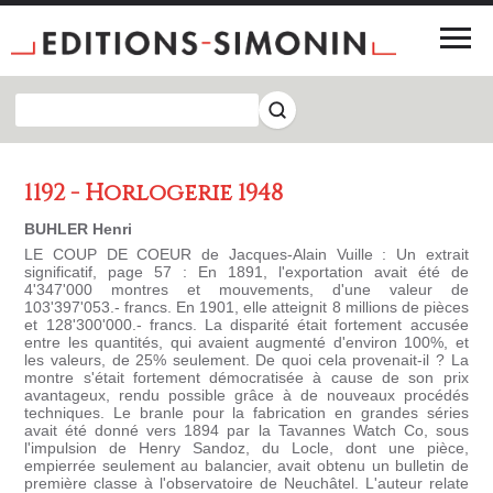
1192 - Horlogerie 1948
BUHLER Henri
LE COUP DE COEUR de Jacques-Alain Vuille : Un extrait
significatif, page 57 : En 1891, l'exportation avait été de
4'347'000 montres et mouvements, d'une valeur de
103'397'053.- francs. En 1901, elle atteignit 8 millions de pièces
et 128'300'000.- francs. La disparité était fortement accusée
entre les quantités, qui avaient augmenté d'environ 100%, et
les valeurs, de 25% seulement. De quoi cela provenait-il ? La
montre s'était fortement démocratisée à cause de son prix
avantageux, rendu possible grâce à de nouveaux procédés
techniques. Le branle pour la fabrication en grandes séries
avait été donné vers 1894 par la Tavannes Watch Co, sous
l'impulsion de Henry Sandoz, du Locle, dont une pièce,
empierrée seulement au balancier, avait obtenu un bulletin de
première classe à l'observatoire de Neuchâtel. L'auteur relate