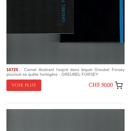
10725
- Carnet illustrant l'esprit dans lequel Greubel Forsey
poursuit sa quête horlogère - GREUBEL FORSEY
CHF 50.00
VOIR PLUS