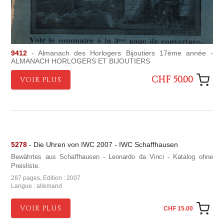
9412
- Almanach des Horlogers Bijoutiers 17ème année -
ALMANACH HORLOGERS ET BIJOUTIERS
CHF 50.00
VOIR PLUS
5278
- Die Uhren von IWC 2007 - IWC Schaffhausen
Bewährtes aus Schaffhausen - Leonardo da Vinci - Katalog ohne
Preisliste.
287 pages, Edition : 2007
Langue : allemand
VOIR PLUS
CHF 15.00