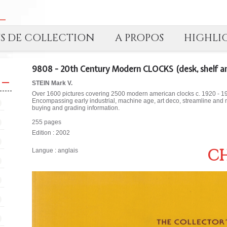
TS DE COLLECTION
A PROPOS
HIGHLI
9808 - 20th Century Modern CLOCKS (desk, shelf an
STEIN Mark V.
Over 1600 pictures covering 2500 modern american clocks c. 1920 - 19
Encompassing early industrial, machine age, art deco, streamline and 
buying and grading information.
255 pages
Edition : 2002
CH
Langue : anglais