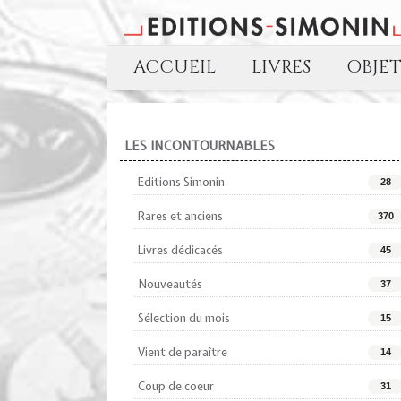
ACCUEIL
LIVRES
OBJE
LES INCONTOURNABLES
Editions Simonin
28
Rares et anciens
370
Livres dédicacés
45
Nouveautés
37
Sélection du mois
15
Vient de paraître
14
Coup de coeur
31