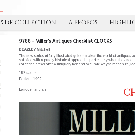
TS DE COLLECTION
A PROPOS
HIGHLI
9788 - Miller's Antiques Checklist CLOCKS
BEAZLEY Mitchell
The new series of fully illustrated guides makes the world of antiques a
satisfied with a purely historical approach - particularly when they need
collecting areas offer a uniquely fast and accurate way to recognize, id
192 pages
Edition : 1992
CH
Langue : anglais