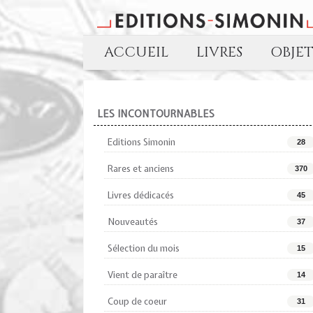
ACCUEIL
LIVRES
OBJE
LES INCONTOURNABLES
Editions Simonin
28
Rares et anciens
370
Livres dédicacés
45
Nouveautés
37
Sélection du mois
15
Vient de paraître
14
Coup de coeur
31