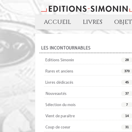
ACCUEIL
LIVRES
OBJE
LES INCONTOURNABLES
Editions Simonin
28
Rares et anciens
370
Livres dédicacés
45
Nouveautés
37
Sélection du mois
7
Vient de paraître
14
Coup de coeur
31