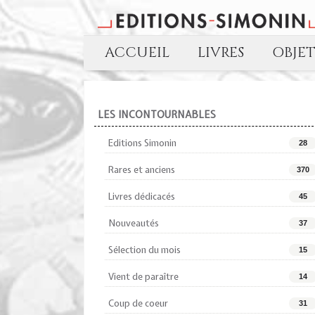
ACCUEIL
LIVRES
OBJE
LES INCONTOURNABLES
Editions Simonin
28
Rares et anciens
370
Livres dédicacés
45
Nouveautés
37
Sélection du mois
15
Vient de paraître
14
Coup de coeur
31