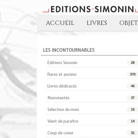
ACCUEIL
LIVRES
OBJE
LES INCONTOURNABLES
Editions Simonin
28
Rares et anciens
370
Livres dédicacés
45
Nouveautés
37
Sélection du mois
15
Vient de paraître
14
Coup de coeur
31