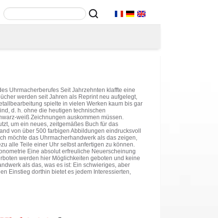
es Uhrmacherberufes Seit Jahrzehnten klaffte eine
ücher werden seit Jahren als Reprint neu aufgelegt,
llbearbeitung spielte in vielen Werken kaum bis gar
sind, d. h. ohne die heutigen technischen
t Schwarz-weiß Zeichnungen auskommen müssen.
tzt, um ein neues, zeitgemäßes Buch für das
and von über 500 farbigen Abbildungen eindrucksvoll
ch möchte das Uhrmacherhandwerk als das zeigen,
ezu alle Teile einer Uhr selbst anfertigen zu können.
ronometrie Eine absolut erfreuliche Neuerscheinung
boten werden hier Möglichkeiten geboten und keine
dwerk als das, was es ist: Ein schwieriges, aber
 Einstieg dorthin bietet es jedem Interessierten,