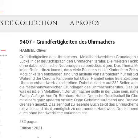
TS DE COLLECTION
A PROPOS
9407 - Grundfertigkeiten des Uhrmachers
HAMBEL Oliver
Grundfertigkeiten des Uhrmachers - Metallhandwerkliche Grundlagen d
Lücke in der deutschsprachigen Uhrmacherliteratur. Die meisten Fachb
ohne dabei technische Neuerungen zu berücksichtigen. Das Thema Meta
keine Rolle. Hinzu kommt, dass viele Bücher schlicht Kinder ihrer Zeit 
Möglichkeiten entstanden sind und anstelle von Farbbildern nur mi
Während der Corona Pandemie hat Oliver Hambel seine freie Zeit genu
Uhrmacherhandwerk zu schreiben. Dabei erklärt er auf 232 Seiten anh
die metallhandwerklichen Grundlagen des Uhrmacherberufes. Das Bu
was es ist: ein Metallberuf. Der Uhrmacher sollte in der Lage sein, nah
Zweite Auflage. Von Dr. Bernhard Huber, Deutsche Gesellschaft für Ch
mit einem ganz anderen Ansatz: Ohne Geheimniskrämerei und Denkver
Grenzen gesetzt. Das sehr gut zu lesende Buch zeigt das Uhrmacherhan
reizvolles und nicht unmöglich zu erlernendes Handwerk. Den lohnenden
auch ohne handwerkliche Vorkenntnisse.
232 pages
Edition : 2021