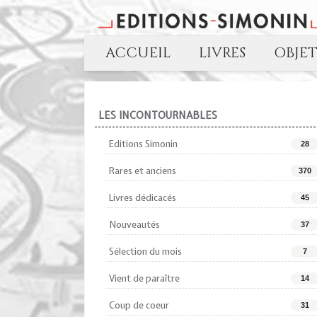
ACCUEIL
LIVRES
OBJE
LES INCONTOURNABLES
Editions Simonin
28
Rares et anciens
370
Livres dédicacés
45
Nouveautés
37
Sélection du mois
7
Vient de paraître
14
Coup de coeur
31