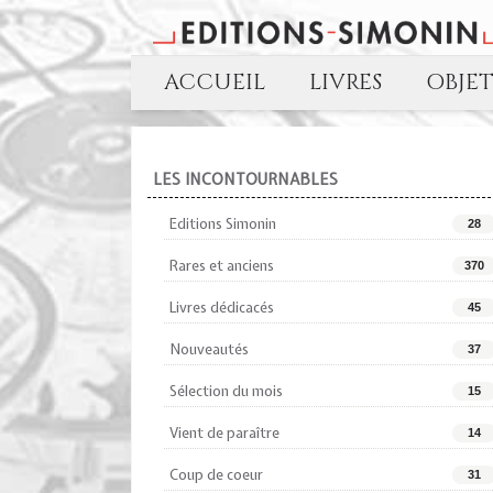
ACCUEIL
LIVRES
OBJE
LES INCONTOURNABLES
Editions Simonin
28
Rares et anciens
370
Livres dédicacés
45
Nouveautés
37
Sélection du mois
15
Vient de paraître
14
Coup de coeur
31