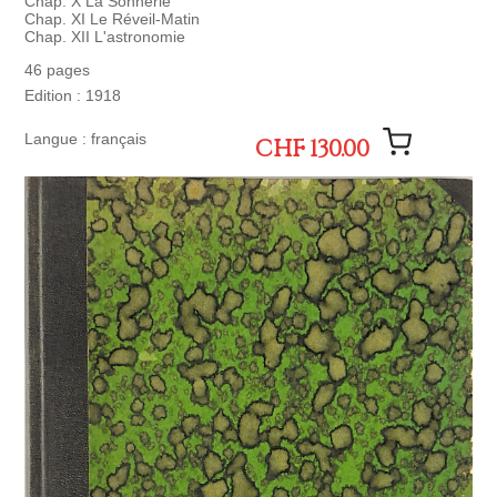
Chap. X La Sonnerie
Chap. XI Le Réveil-Matin
Chap. XII L'astronomie
46 pages
Edition : 1918
Langue : français
CHF 130.00