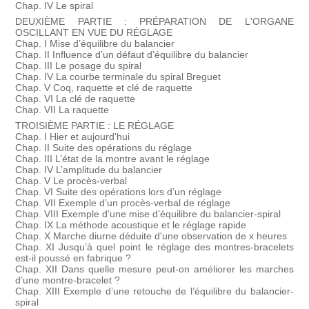
Chap. IV Le spiral
DEUXIÈME PARTIE : PRÉPARATION DE L'ORGANE
OSCILLANT EN VUE DU RÉGLAGE
Chap. I Mise d’équilibre du balancier
Chap. II Influence d’un défaut d’équilibre du balancier
Chap. III Le posage du spiral
Chap. IV La courbe terminale du spiral Breguet
Chap. V Coq, raquette et clé de raquette
Chap. VI La clé de raquette
Chap. VII La raquette
TROISIÈME PARTIE : LE RÉGLAGE
Chap. I Hier et aujourd'hui
Chap. II Suite des opérations du réglage
Chap. III L’état de la montre avant le réglage
Chap. IV L’amplitude du balancier
Chap. V Le procès-verbal
Chap. VI Suite des opérations lors d’un réglage
Chap. VII Exemple d’un procès-verbal de réglage
Chap. VIII Exemple d’une mise d’équilibre du balancier-spiral
Chap. IX La méthode acoustique et le réglage rapide
Chap. X Marche diurne déduite d'une observation de x heures
Chap. XI Jusqu’à quel point le réglage des montres-bracelets
est-il poussé en fabrique ?
Chap. XII Dans quelle mesure peut-on améliorer les marches
d’une montre-bracelet ?
Chap. XIII Exemple d’une retouche de l’équilibre du balancier-
spiral