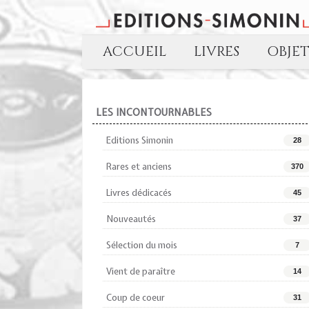
ACCUEIL
LIVRES
OBJE
LES INCONTOURNABLES
Editions Simonin
28
Rares et anciens
370
Livres dédicacés
45
Nouveautés
37
Sélection du mois
7
Vient de paraître
14
Coup de coeur
31