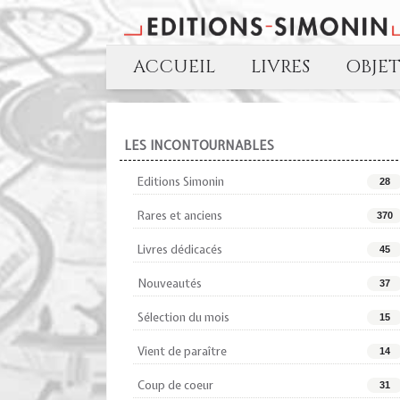
ACCUEIL
LIVRES
OBJE
LES INCONTOURNABLES
Editions Simonin
28
Rares et anciens
370
Livres dédicacés
45
Nouveautés
37
Sélection du mois
15
Vient de paraître
14
Coup de coeur
31