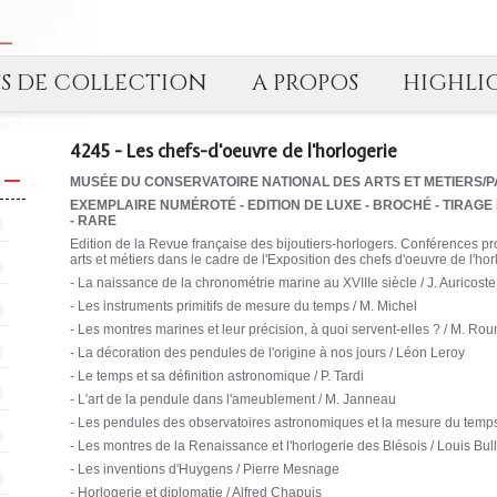
TS DE COLLECTION
A PROPOS
HIGHLI
4245 - Les chefs-d'oeuvre de l'horlogerie
MUSÉE DU CONSERVATOIRE NATIONAL DES ARTS ET METIERS/P
EXEMPLAIRE NUMÉROTÉ - EDITION DE LUXE - BROCHÉ - TIRAGE L
- RARE
Edition de la Revue française des bijoutiers-horlogers. Conférences 
arts et métiers dans le cadre de l'Exposition des chefs d'oeuvre de l'ho
- La naissance de la chronométrie marine au XVIIIe siècle / J. Auricoste
- Les instruments primitifs de mesure du temps / M. Michel
- Les montres marines et leur précision, à quoi servent-elles ? / M. R
- La décoration des pendules de l'origine à nos jours / Léon Leroy
- Le temps et sa définition astronomique / P. Tardi
- L'art de la pendule dans l'ameublement / M. Janneau
- Les pendules des observatoires astronomiques et la mesure du temps
- Les montres de la Renaissance et l'horlogerie des Blésois / Louis Bul
- Les inventions d'Huygens / Pierre Mesnage
- Horlogerie et diplomatie / Alfred Chapuis