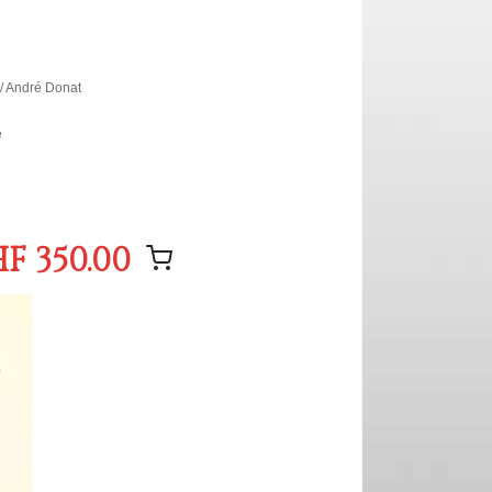
 / André Donat
e
F 350.00