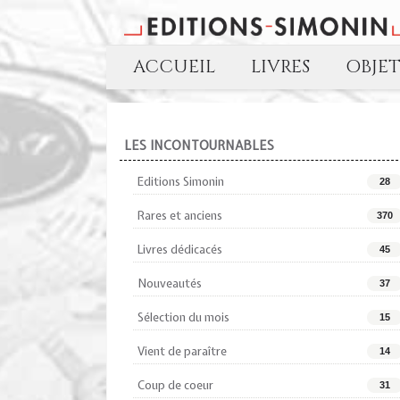
ACCUEIL
LIVRES
OBJE
LES INCONTOURNABLES
Editions Simonin
28
Rares et anciens
370
Livres dédicacés
45
Nouveautés
37
Sélection du mois
15
Vient de paraître
14
Coup de coeur
31