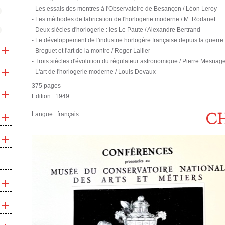
- Les essais des montres à l'Observatoire de Besançon / Léon Leroy
- Les méthodes de fabrication de l'horlogerie moderne / M. Rodanet
- Deux siècles d'horlogerie : les Le Paute / Alexandre Bertrand
- Le développement de l'industrie horlogère française depuis la guerre
- Breguet et l'art de la montre / Roger Lallier
- Trois siècles d'évolution du régulateur astronomique / Pierre Mesnag
- L'art de l'horlogerie moderne / Louis Devaux
375 pages
Edition : 1949
CH
Langue : français