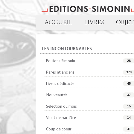
ACCUEIL
LIVRES
OBJE
LES INCONTOURNABLES
Editions Simonin
28
Rares et anciens
370
Livres dédicacés
45
Nouveautés
37
Sélection du mois
15
Vient de paraître
14
Coup de coeur
31