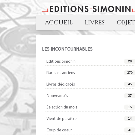
ACCUEIL
LIVRES
OBJE
LES INCONTOURNABLES
Editions Simonin
28
Rares et anciens
370
Livres dédicacés
45
Nouveautés
37
Sélection du mois
15
Vient de paraître
14
Coup de coeur
31