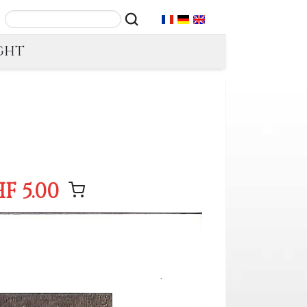
GHT
F 5.00