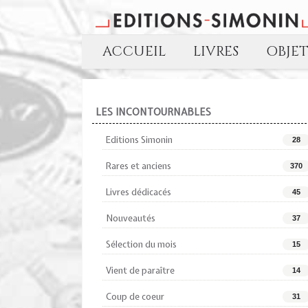
ACCUEIL
LIVRES
OBJE
LES INCONTOURNABLES
Editions Simonin
28
Rares et anciens
370
Livres dédicacés
45
Nouveautés
37
Sélection du mois
15
Vient de paraître
14
Coup de coeur
31