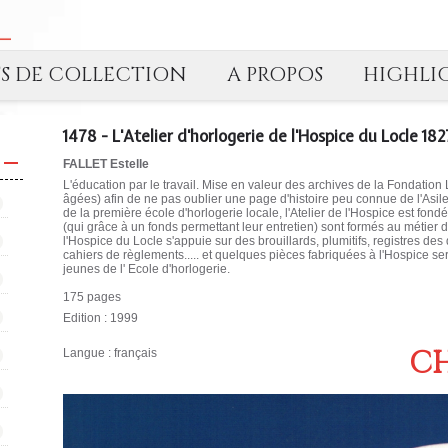
TS DE COLLECTION
A PROPOS
HIGHLI
1478 - L'Atelier d'horlogerie de l'Hospice du Locle 18
FALLET Estelle
L'éducation par le travail. Mise en valeur des archives de la Fondati
âgées) afin de ne pas oublier une page d'histoire peu connue de l'Asil
de la première école d'horlogerie locale, l'Atelier de l'Hospice est fond
(qui grâce à un fonds permettant leur entretien) sont formés au métier d'h
l'Hospice du Locle s'appuie sur des brouillards, plumitifs, registres de
cahiers de règlements..... et quelques pièces fabriquées à l'Hospice s
jeunes de l' Ecole d'horlogerie.
175 pages
Edition : 1999
CH
Langue : français