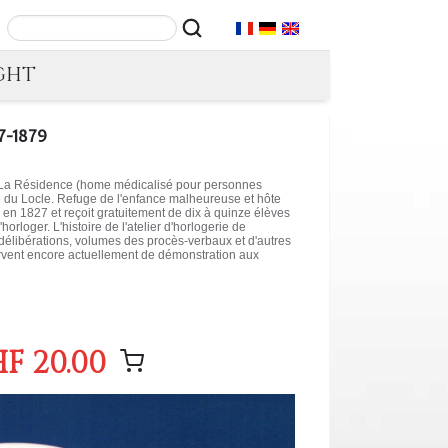
GHT
27-1879
on La Résidence (home médicalisé pour personnes
e du Locle. Refuge de l'enfance malheureuse et hôte
é en 1827 et reçoit gratuitement de dix à quinze élèves
orloger. L'histoire de l'atelier d'horlogerie de
s délibérations, volumes des procès-verbaux et d'autres
ervent encore actuellement de démonstration aux
F 20.00