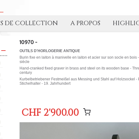
TS DE COLLECTION
A PROPOS
HIGHLI
10970 -
OUTILS D'HORLOGERIE ANTIQUE
Burin fixe en laiton à manivelle en laiton et acier sur son socle en bois 
siècle
Hand-cranked fixed graver in brass and steel on its wooden base - Thre
century
Kurbelbetriebener Festmeißel aus Messing und Stahl auf Holzsockel - 
Stichelhalter - 19. Jahrhundert
CHF 2'900.00