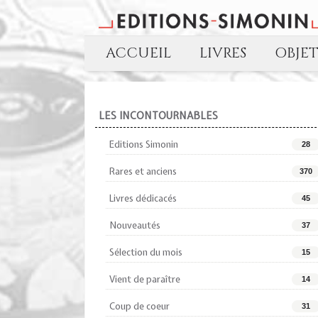
ACCUEIL
LIVRES
OBJE
LES INCONTOURNABLES
Editions Simonin
28
Rares et anciens
370
Livres dédicacés
45
Nouveautés
37
Sélection du mois
15
Vient de paraître
14
Coup de coeur
31