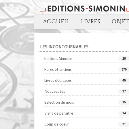
ACCUEIL
LIVRES
OBJE
LES INCONTOURNABLES
Editions Simonin
28
Rares et anciens
370
Livres dédicacés
45
Nouveautés
37
Sélection du mois
15
Vient de paraître
14
Coup de coeur
31