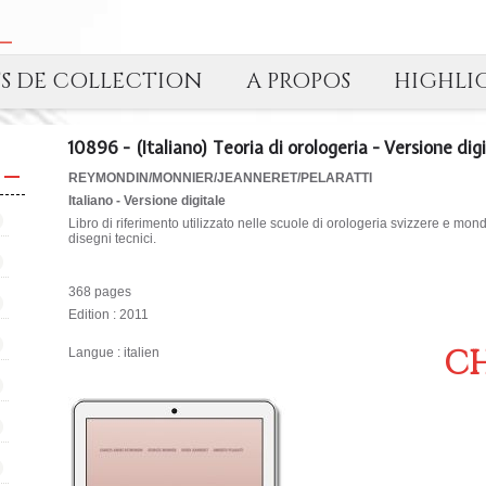
TS DE COLLECTION
A PROPOS
HIGHLI
10896 - (Italiano) Teoria di orologeria - Versione dig
REYMONDIN/MONNIER/JEANNERET/PELARATTI
Italiano - Versione digitale
Libro di riferimento utilizzato nelle scuole di orologeria svizzere e mon
disegni tecnici.
368 pages
Edition : 2011
CH
Langue : italien