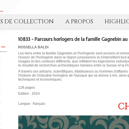
TS DE COLLECTION
A PROPOS
HIGHLI
10833 - Parcours horlogers de la famille Gagnebin au 
ROSSELLA BALDI
Les liens entre la famille Gagnebin et l'horlogerie sont anciens et remo
l'esssor de l'horlogerie dans la région jurassienne et s'intensifient tou
visages et des contours différents, que reflètent les trajectoires indiv
le résultat de recherches archivistiques menées entre la Suisse et la F
À travers ces artisans, scientifiques, établisseurs ou hommes d'affaires 
l'histoire de l'industrie horlogère de l'époque qui se donne à lire, ains
techniques et économiques.
128 pages
Edition : 2024
CH
Langue : français