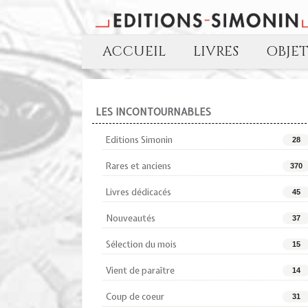
ACCUEIL
LIVRES
OBJE
LES INCONTOURNABLES
Editions Simonin
28
Rares et anciens
370
Livres dédicacés
45
Nouveautés
37
Sélection du mois
15
Vient de paraître
14
Coup de coeur
31