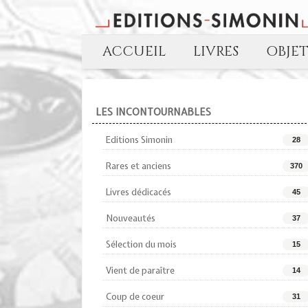
ACCUEIL
LIVRES
OBJE
LES INCONTOURNABLES
Editions Simonin
28
Rares et anciens
370
Livres dédicacés
45
Nouveautés
37
Sélection du mois
15
Vient de paraître
14
Coup de coeur
31