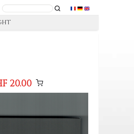
GHT
F 20.00