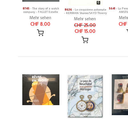
8745
- The story of a watch
5641
- La Pend
8636
- Le cinquième automate
company - FALLET Estelle
AMSTUT
- KERMAN Sharon/SAYD Thierry
Mehr sehen
Mehr
Mehr sehen
CHF 8.00
CHF
CHF 25.00
CHF 15.00