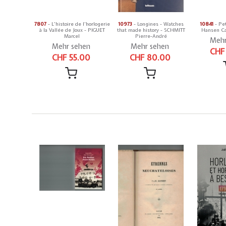
7807
- L'histoire de l'horlogerie
10973
- Longines - Watches
10841
- Pet
à la Vallée de Joux - PIGUET
that made history - SCHMITT
Hansen Ca
Marcel
Pierre-André
Mehr
Mehr sehen
Mehr sehen
CHF
CHF 55.00
CHF 80.00