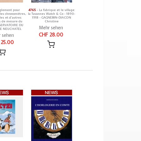
glement pour
4765
- La fabrique et le village:
 des chronomètres,
la Tavannes Watch & Co - 1890-
es et d'autres
1918 - GAGNEBIN-DIACON
s de mesure du
Christine
SERVATOIRE DU
Mehr sehen
E NEUCHATEL
CHF 28.00
 sehen
 25.00