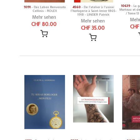
10639
- La g
9391
- Das Leben Benvenuto
4560
- De l'atelier à l'usine:
Morteau et de
Cellinis - ROLEX
l'horlogerie à Saint-Imier 1865-
/ Tome 13
1918 - LINDER Patrick
Mehr sehen
Mehr
Mehr sehen
CHF 80.00
CHF
CHF 35.00