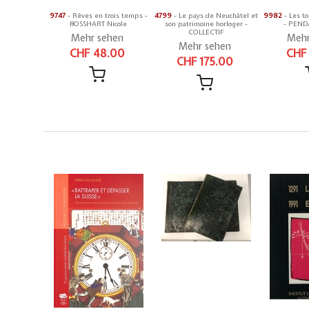
9747
- Rêves en trois temps -
4799
- Le pays de Neuchâtel et
9982
- Les to
BOSSHART Nicole
son patrimoine horloger -
- PEND
COLLECTIF
Mehr sehen
Mehr
Mehr sehen
CHF 48.00
CHF
CHF 175.00