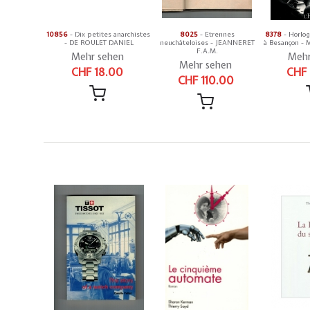
10856
- Dix petites anarchistes
8025
- Etrennes
8378
- Horlog
- DE ROULET DANIEL
neuchâteloises - JEANNERET
à Besançon -
F.A.M.
Mehr sehen
Mehr
Mehr sehen
CHF 18.00
CHF
CHF 110.00