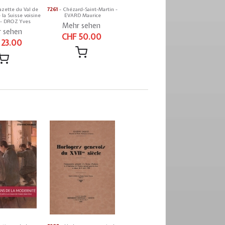
azette du Val de
7261
- Chézard-Saint-Martin -
 la Suisse voisine
EVARD Maurice
 - DROZ Yves
Mehr sehen
 sehen
CHF 50.00
 23.00