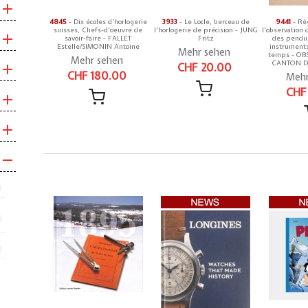
4845
- Dix écoles d'horlogerie
3933
- Le Locle, berceau de
9441
- Rè
suisses, Chefs-d'oeuvre de
l'horlogerie de précision - JUNG
l'observation
savoir-faire - FALLET
Fritz
des pendul
Estelle/SIMONIN Antoine
instrument
Mehr sehen
temps - OB
Mehr sehen
CANTON D
CHF 20.00
CHF 180.00
Mehr
CHF