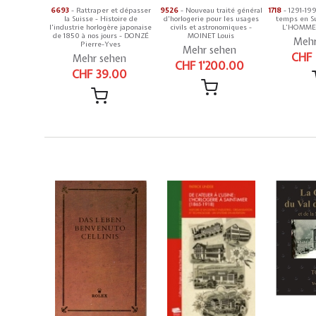
6693
- Rattraper et dépasser
9526
- Nouveau traité général
1718
- 1291-199
la Suisse - Histoire de
d'horlogerie pour les usages
temps en Su
l'industrie horlogère japonaise
civils et astronomiques -
L’HOMME 
de 1850 à nos jours - DONZÉ
MOINET Louis
Mehr
Pierre-Yves
Mehr sehen
CHF
Mehr sehen
CHF 1'200.00
CHF 39.00