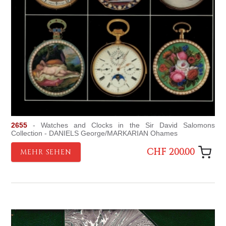
2655
- Watches and Clocks in the Sir David Salomons
Collection - DANIELS George/MARKARIAN Ohames
CHF 200.00
MEHR SEHEN