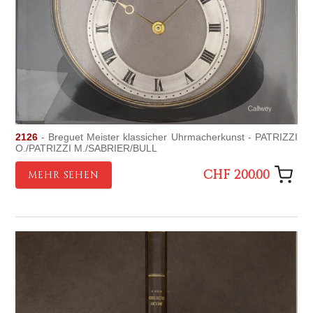
2126
- Breguet Meister klassicher Uhrmacherkunst - PATRIZZI
O./PATRIZZI M./SABRIER/BULL
CHF 200.00
MEHR SEHEN