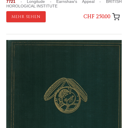
7721
- Longitude - Earnshaw's Appeal - BRITISH
HOROLOGICAL INSTITUTE
CHF 250.00
MEHR SEHEN