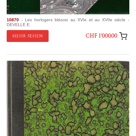
10870
- Les horlogers blésois au XVIe et au XVIIe siècle -
DEVELLE E.
CHF 1'000.00
MEHR SEHEN