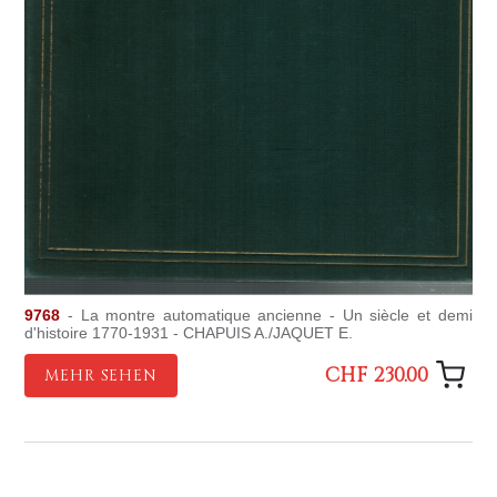
9768
- La montre automatique ancienne - Un siècle et demi
d'histoire 1770-1931 - CHAPUIS A./JAQUET E.
CHF 230.00
MEHR SEHEN