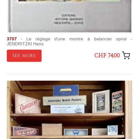
3707
- Le réglage d'une montre à balancier spiral -
JENDRITZKI Hans
CHF 74.00
SEE MORE