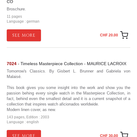
CO
Broschure.
11 pages
Language : german
SEE MORE
CHF 20.00
7024
- Timeless Masterpiece Collection - MAURICE LACROIX
Tomorrow's Classics. By Gisbert L. Brunner and Gabriela von
Malaisé.
This book gives you some insight into the work and show you the
passion behing every single watch in the Masterpiece Collection, in
fact, behind even the smallest detail and it is a current snapshot of a
collection that inspires watch aficionados worldwide.
Modern linen cover, as new.
143 pages, Edition : 2003
Language : english
SEE MORE
CHF 30.00