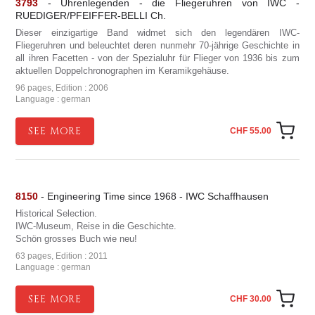
3793
- Uhrenlegenden - die Fliegeruhren von IWC -
RUEDIGER/PFEIFFER-BELLI Ch.
Dieser einzigartige Band widmet sich den legendären IWC-
Fliegeruhren und beleuchtet deren nunmehr 70-jährige Geschichte in
all ihren Facetten - von der Spezialuhr für Flieger von 1936 bis zum
aktuellen Doppelchronographen im Keramikgehäuse.
96 pages, Edition : 2006
Language : german
SEE MORE
CHF 55.00
8150
- Engineering Time since 1968 - IWC Schaffhausen
Historical Selection.
IWC-Museum, Reise in die Geschichte.
Schön grosses Buch wie neu!
63 pages, Edition : 2011
Language : german
SEE MORE
CHF 30.00