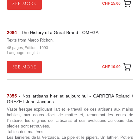
SEE MORE
CHF 15.00
2084
- The History of a Great Brand - OMEGA
Texts from Marco Richon.
48 pages, Edition : 1993
Language : english
SEE MORE
CHF 10.00
7355
- Nos artisans hier et aujourd'hui - CARRERA Roland /
GREZET Jean-Jacques
Vaste fresque expliquant l'art et le travail de ces artisans aux mains
habiles, aux coups d'oeil de maître et, remontant les cours de
l'histoire, les origines de l'artisanat et ses évolutions au cours des
siècles sont retrouvées.
Tables des matières:
Les lainières de la Verzasca, La pipe et le pipiers, Un luthier, Potiers