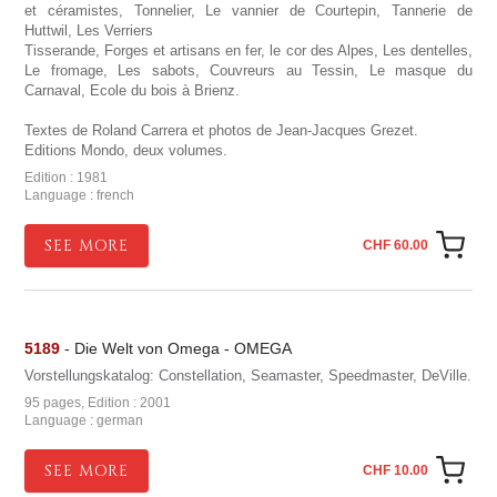
et céramistes, Tonnelier, Le vannier de Courtepin, Tannerie de
Huttwil, Les Verriers
Tisserande, Forges et artisans en fer, le cor des Alpes, Les dentelles,
Le fromage, Les sabots, Couvreurs au Tessin, Le masque du
Carnaval, Ecole du bois à Brienz.
Textes de Roland Carrera et photos de Jean-Jacques Grezet.
Editions Mondo, deux volumes.
Edition : 1981
Language : french
SEE MORE
CHF 60.00
5189
- Die Welt von Omega - OMEGA
Vorstellungskatalog: Constellation, Seamaster, Speedmaster, DeVille.
95 pages, Edition : 2001
Language : german
SEE MORE
CHF 10.00