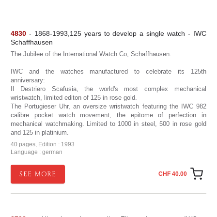
4830
- 1868-1993,125 years to develop a single watch - IWC
Schaffhausen
The Jubilee of the International Watch Co, Schaffhausen.
IWC and the watches manufactured to celebrate its 125th
anniversary:
Il Destriero Scafusia, the world's most complex mechanical
wristwatch, limited editon of 125 in rose gold.
The Portugieser Uhr, an oversize wristwatch featuring the IWC 982
calibre pocket watch movement, the epitome of perfection in
mechanical watchmaking. Limited to 1000 in steel, 500 in rose gold
and 125 in platinium.
40 pages, Edition : 1993
Language : german
SEE MORE
CHF 40.00