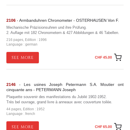
2106
- Armbanduhren Chronometer - OSTERHAUSEN Von F.
Mechanische Präzisionsuhren und ihre Prüfung.
2. Auflage mit 182 Chronometern & 427 Abbildungen & 46 Tabellen.
216 pages, Edition : 1996
Language : german
SEE MORE
CHF 45.00
2146
- Les usines Joseph Petermann S.A. Moutier ont
cinquante ans - PETERMANN Joseph
Plaquette souvenir des manifestations du Jubilé 1902-1952.
Très bel ouvrage, grand livre à anneaux avec couverture toilée.
44 pages, Edition : 1952
Language : french
SEE MORE
CHF 65.00