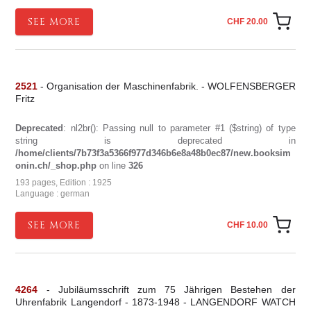
SEE MORE
CHF 20.00
2521
- Organisation der Maschinenfabrik. - WOLFENSBERGER
Fritz
Deprecated
: nl2br(): Passing null to parameter #1 ($string) of type
string is deprecated in
/home/clients/7b73f3a5366f977d346b6e8a48b0ec87/new.booksim
onin.ch/_shop.php
on line
326
193 pages, Edition : 1925
Language : german
SEE MORE
CHF 10.00
4264
- Jubiläumsschrift zum 75 Jährigen Bestehen der
Uhrenfabrik Langendorf - 1873-1948 - LANGENDORF WATCH