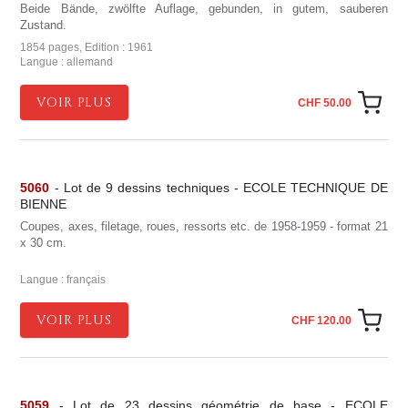
Beide Bände, zwölfte Auflage, gebunden, in gutem, sauberen
Zustand.
1854 pages, Edition : 1961
Langue : allemand
VOIR PLUS
CHF 50.00
5060
- Lot de 9 dessins techniques - ECOLE TECHNIQUE DE
BIENNE
Coupes, axes, filetage, roues, ressorts etc. de 1958-1959 - format 21
x 30 cm.
Langue : français
VOIR PLUS
CHF 120.00
5059
- Lot de 23 dessins géométrie de base - ECOLE